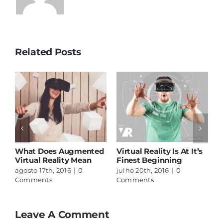
Related Posts
H
C
j
C
What Does Augmented
Virtual Reality Is At It’s
Virtual Reality Mean
Finest Beginning
agosto 17th, 2016
|
0
julho 20th, 2016
|
0
Comments
Comments
Leave A Comment