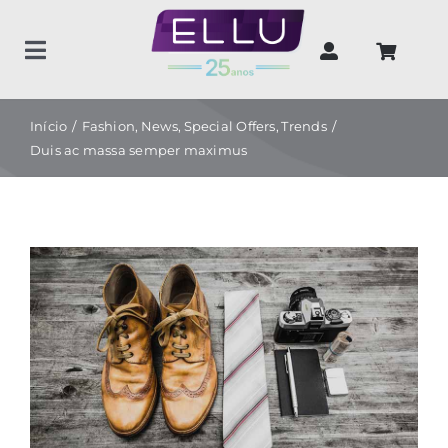
Ir
para
Toggle
o
Navigation
conteúdo
Home
Início
Fashion
News
Special Offers
Trends
Duis ac massa semper maximus
Produtos
Unidades de negócios
Sobre nós
Contato