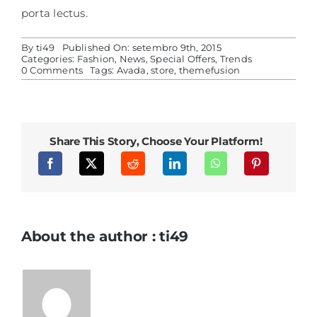
porta lectus.
By
ti49
Published On: setembro 9th, 2015
Categories:
Fashion
,
News
,
Special Offers
,
Trends
on
0 Comments
Tags:
Avada
,
store
,
themefusion
Duis
ac
massa
semper
maximus
Share This Story, Choose Your Platform!
About the author : ti49