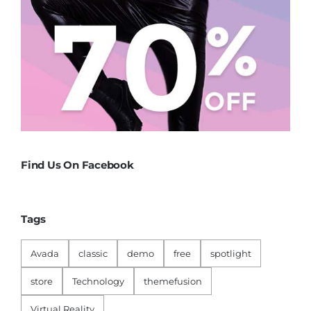
Find Us On Facebook
Tags
Avada
classic
demo
free
spotlight
store
Technology
themefusion
Virtual Reality