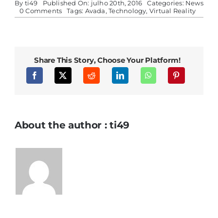
By
ti49
Published On: julho 20th, 2016
Categories:
News
on
0 Comments
Tags:
Avada
,
Technology
,
Virtual Reality
Virtual
Reality
Is
At
It’s
Finest
Share This Story, Choose Your Platform!
Beginning
About the author : ti49