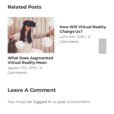
Related Posts
How Will Virtual Reality
V
Change Us?
H
julho 9th, 2016
|
0
j
Comments
C
What Does Augmented
Virtual Reality Mean
agosto 17th, 2016
|
0
Comments
Leave A Comment
You must be
logged in
to post a comment.