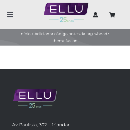
Ir
para
Toggle
o
Navigation
conteúdo
Home
Início
Adicionar código antes da tag </head>.
themefusion
Produtos
Unidades de negócios
Sobre nós
Contato
Av Paulista, 302 – 1º andar