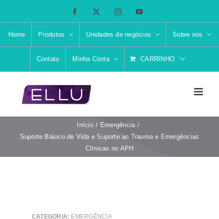
Ir
Facebook
X
Instagram
YouTube
para
o
Home
Produtos
Unidades de negócios
Sobre nós
conteúdo
Contato
Minha Conta
CARRINHO
Início
Emergência
Suporte Básico de Vida e Suporte ao Trauma e Emergências
Clínicas no APH
CATEGORIA:
EMERGÊNCIA