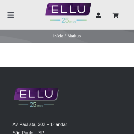
Ir
para
Toggle
o
Navigation
conteúdo
Home
Início
Markup
Produtos
Unidades de negócios
Sobre nós
Contato
Av Paulista, 302 – 1º andar
São Paulo – SP