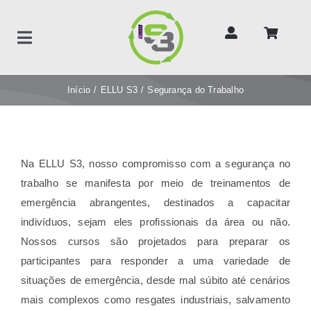
Ir
para
Toggle
o
Navigation
conteúdo
Áreas de Atuação
Início
ELLU S3
Segurança do Trabalho
Soluções
Na ELLU S3, nosso compromisso com a segurança no
Contato
trabalho se manifesta por meio de treinamentos de
emergência abrangentes, destinados a capacitar
ELLU Brasil
indivíduos, sejam eles profissionais da área ou não.
Nossos cursos são projetados para preparar os
participantes para responder a uma variedade de
situações de emergência, desde mal súbito até cenários
mais complexos como resgates industriais, salvamento