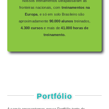
Nossos treinamentos ultrapassaram as
fronteiras nacionais, com
treinamentos na
Europa
, e só em solo Brasileiro são
aproximadamente
90.000 alunos
treinados,
4.300 cursos
e mais de
41.000 horas de
treinamento.
Portfólio
A seguir apresentamos nosso Portfólio tanto de