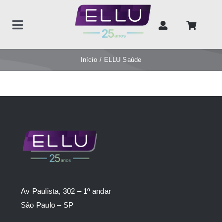
Ir
para
Toggle
o
Navigation
conteúdo
Home
Início
ELLU Saúde
Produtos
Unidades de negócios
Sobre nós
Contato
Av Paulista, 302 – 1º andar
São Paulo – SP