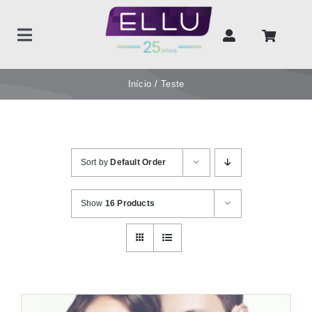
Ir
para
Toggle
o
Navigation
conteúdo
Home
Início
Teste
Produtos
Sort by
Default Order
Unidades de negócios
Show
16 Products
Sobre nós
Contato